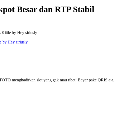
pot Besar dan RTP Stabil
TO menghadirkan slot yang gak mau ribet! Bayar pake QRIS aja,