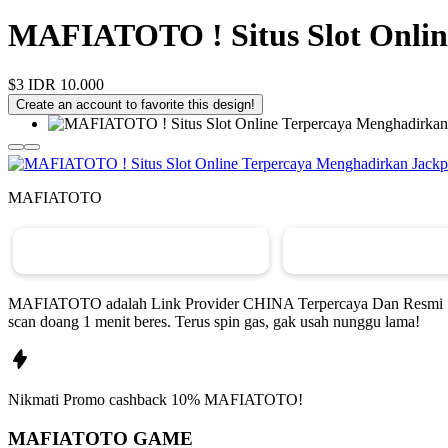
MAFIATOTO ! Situs Slot Onlin
$3
IDR 10.000
Create an account to favorite this design!
MAFIATOTO
DAFTAR DISINI
LOGIN DISI
MAFIATOTO adalah Link Provider CHINA Terpercaya Dan Resmi Saa
scan doang 1 menit beres. Terus spin gas, gak usah nunggu lama!
Nikmati
Promo
cashback 10%
MAFIATOTO!
MAFIATOTO GAME