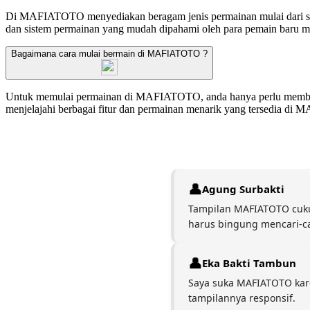
Di MAFIATOTO menyediakan beragam jenis permainan mulai dari slot
dan sistem permainan yang mudah dipahami oleh para pemain baru 
Bagaimana cara mulai bermain di MAFIATOTO ?
Untuk memulai permainan di MAFIATOTO, anda hanya perlu membuat a
menjelajahi berbagai fitur dan permainan menarik yang tersedia d
Agung Surbakti
Tampilan MAFIATOTO cuku
harus bingung mencari-c
Eka Bakti Tambun
Saya suka MAFIATOTO kare
tampilannya responsif.