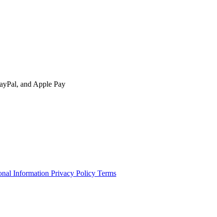
nal Information
Privacy Policy
Terms